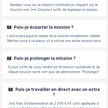
Rendez-vous sur la mission confirmée en cliquant sur le
bouton vert (•••). Ensuite il suffit de dupliquer la mission
déjà validée avec cet extra, en précisant la nouvelle
période et en sélectionnant l'extra concerné, qui vous a
confirmé au préalable être disponible à cette date. L'extra
Puis-je écourter la mission ?
sera automatiquement validé et informé.
L’extra sera payé le temps de la mission initialement validée.
Mettez vous à sa place, s’il a refusé une autre mission pour
accepter la vôtre, vous ne pouvez pas l'écourter. En
revanche, la prochaine fois, prévoyez une mission plus
courte, quitte à la prolonger si besoin.
Puis-je prolonger la mission ?
Il vous suffit de vous rendre sur la mission souhaitée et de
cliquer bouton carré vert puis de sélectionner "Prolonger".
Une facture sera alors émise avec les heures
supplémentaires.
Puis-je travailler en direct avec un extra
?
Des frais d'indemnisation de 2 000 € HT sont appliqués si