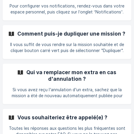
micro-entrepreneur validé par l'Urssaf et sont notés par les
Pour configurer vos notifications, rendez-vous dans votre
établissements pour garantir une qualité de service
espace personnel, puis cliquez sur l’onglet “Notifications”.
irréprochable. Découvrez + 1
Pensez également à activer les push notifications
directement depuis les paramètres de votre téléphone afin
de recevoir les alertes en temps réel. Afin de fluidifier la
Comment puis-je dupliquer une mission ?
diffusion et garantir une meilleure répartition, les
notifications de nouvelles missions sont désormais
Il vous suffit de vous rendre sur la mission souhaitée et de
envoyées progressivement par vagues, jusqu’à ce que la
cliquer bouton carré vert puis de sélectionner "Dupliquer".
mission soit pourvue. Rassurez-vous :
Le métier, les horaires et les informations complémentaires
seront identiques, il ne vous restera plus qu’à modifier le(s)
jour(s) de mission souhaité(s).
Qui va remplacer mon extra en cas
d'annulation ?
Si vous avez reçu l'annulation d'un extra, sachez que la
mission a été de nouveau automatiquement publiée pour
que vous trouviez un remplaçant dans les plus brefs délais.
En optant pour la validation automatique, le remplaçant est
validé automatiquement.
Vous souhaiteriez être appelé(e) ?
Toutes les réponses aux questions les plus fréquentes sont