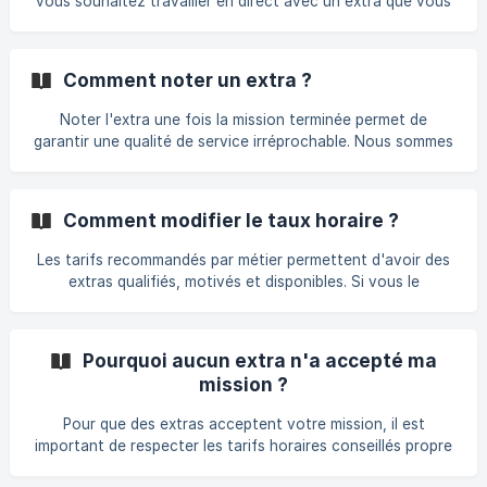
vous souhaitez travailler en direct avec un extra que vous
avez rencontré par Onestaff. Toutefois, ces frais
d'indemnisation vous sont offerts si vous faites appel à
cet extra à temps plein via Onestaff pendant trois mois
Comment noter un extra ?
consécutifs.
Noter l'extra une fois la mission terminée permet de
garantir une qualité de service irréprochable. Nous sommes
très attentifs aux retours inférieurs à 4/5 et pouvons
désactiver les services d'un extra qui aurait manqué de
professionnalisme.
Comment modifier le taux horaire ?
Les tarifs recommandés par métier permettent d'avoir des
extras qualifiés, motivés et disponibles. Si vous le
souhaitez, vous pouvez augmenter ces tarifs en cas
d'urgence de dernière minute ou pendant des moments
phares de l'année...
Pourquoi aucun extra n'a accepté ma
mission ?
Pour que des extras acceptent votre mission, il est
important de respecter les tarifs horaires conseillés propre
à chaque métier, voire de les augmenter si votre