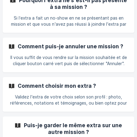
Pourquoi l'extra ne s'est-il pas présenté
titre indicatif, une personne rémunéré par exemple 100 €
à sa mission ?
coûte +/- 200 € brut chargés en le salariant, voire 250 € HT
avec un acteur traditionnel. || __Via Onestaff, cet
Si l’extra a fait un no-show en ne se présentant pas en
indépendant va percevoir 150 €
mission et que vous n'avez pas réussi à joindre l'extra par
téléphone, sans juste motif, ses services seront désactivés
de la plateforme. ||| N'hésitez pas dupliquer la mission et
nous alerter de l'absence de l'extra par mail
Comment puis-je annuler une mission ?
hello@onestaff.eu en nous précisant l'ID de la mission pour
procéder automatiquement à un remboursement.
Il vous suffit de vous rendre sur la mission souhaitée et de
cliquer bouton carré vert puis de sélectionner "Annuler".
Toute mission validée ne peut être annulée. Pour toute
dérogation, vous pouvez contacter le service clients par
mail : hello@onestaff.eu.
Comment choisir mon extra ?
Validez l'extra de votre choix selon son profil : photo,
références, notations et témoignages, ou bien optez pour
la validation automatique : l'extra noté au minimum 4/5 sera
automatiquement confirmé sans intervention de votre part.
Puis-je garder le même extra sur une
autre mission ?