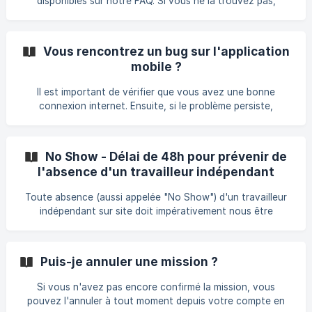
disponibles sur notre FAQ. Si vous ne la trouvez pas,
n'hésitez pas à nous poser votre question sur le chat.
Vous rencontrez un bug sur l'application
mobile ?
Il est important de vérifier que vous avez une bonne
connexion internet. Ensuite, si le problème persiste,
n'hésitez pas à nous détailler votre problème pour qu'il soit
corrigé dans les plus brefs délais : Si vous êtes sur
ordinateur, vous utilisez quelle version du navigateur ?
No Show - Délai de 48h pour prévenir de
(Google Chrome, Mozilla Firefox, Internet Explorer, Safari...)
l'absence d'un travailleur indépendant
Si vous êtes sur application mobile, quelle version utilisez-
vous ? Vous la retrouverez dans le menu. En attendant,
Toute absence (aussi appelée "No Show") d'un travailleur
vous pouvez vous connecter provisoire
indépendant sur site doit impérativement nous être
adressée sous 48h par mail : hello@onestaff.eu ou via le
chat en ligne, en précisant l'ID de la mission concernée. ||
__Passé ce délai de 2 jours ouvrés, la mission ne pourra être
Puis-je annuler une mission ?
annulée et la mission sera par conséquent à régler
Si vous n'avez pas encore confirmé la mission, vous
pouvez l'annuler à tout moment depuis votre compte en