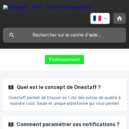
Établissement
Quel est le concept de Onestaff ?
Onestaff permet de trouver en 1 clic des extras de qualité à
moindre coût. Seule et unique plateforme qui vous permet
de valider l'extra de votre choix selon son profil. Les extras
sont tous issus des secteurs de l'hôtellerie restauration, la
grande distribution, le retail beauté/mode et de la santé,
Comment paramétrer ses notifications ?
avec une expérience validée par la plateforme, un statut