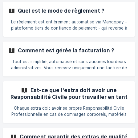
établissement est éloigné du centre ville ou en cas de
commande de dernière minute. La gestion d’un extra
Quel est le mode de règlement ?
indépendant ne requiert aucunes lourdeurs administratives
et charges liées. L’extra est par conséquent mieux
Le règlement est entièrement automatisé via Mangopay -
rémunéré et vous pouvez vous soucier d’autres tâches
plateforme tiers de confiance de paiement - qui reverse à
plus prioritaires de votre quotidien.
l'extra sa rémunération et à Onestaff sa commission. 2
moyens de règlement s'offrent à vous : SEPA ou Virement.
Par prélèvement SEPA, il vous suffit de rentrer une seule
Comment est gérée la facturation ?
fois votre IBAN (RIB) dans les moyens de paiement pour
régler vos missions en 1 clic. Par virement bancaire si vous
Tout est simplifié, automatisé et sans aucunes lourdeurs
avez un besoin minimum de 300 extras par mois, vous
administratives. Vous recevez uniquement une facture de
passez en "Gr
prestation de service réalisée par un extra indépendant au
statut micro-entrepreneur, incluant notre commission de
mise en relation. Les factures sont téléchargeables à tout
Est-ce que l'extra doit avoir une
moment sur Onestaff dans la rubrique “Factures”.
Responsabilité Civile pour travailler en tant
qu'indépendant ?
Chaque extra doit avoir sa propre Responsabilité Civile
Professionnelle en cas de dommages corporels, matériels
et immatériels.
Comment garantir des extras de qualité