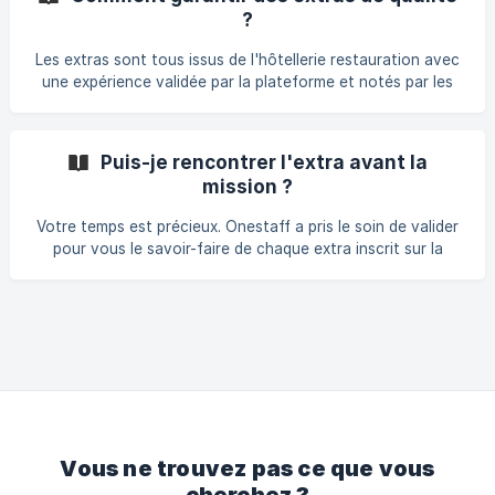
?
Les extras sont tous issus de l'hôtellerie restauration avec
une expérience validée par la plateforme et notés par les
établissements pour garantir une qualité de service
irréprochable.
Puis-je rencontrer l'extra avant la
mission ?
Votre temps est précieux. Onestaff a pris le soin de valider
pour vous le savoir-faire de chaque extra inscrit sur la
plateforme en vérifiant ses compétences, aptitudes et
références. De plus, les établissements notent les extras
pour vérifier leur savoir-être et garantir ainsi une qualité de
service irréprochable. Vous pouvez donc valider en toute
sérénité l'extra de votre choix selon son profil, c’est à dire
ses références, sa photo, ses notations et les témoignages
des autres établissements.
Vous ne trouvez pas ce que vous