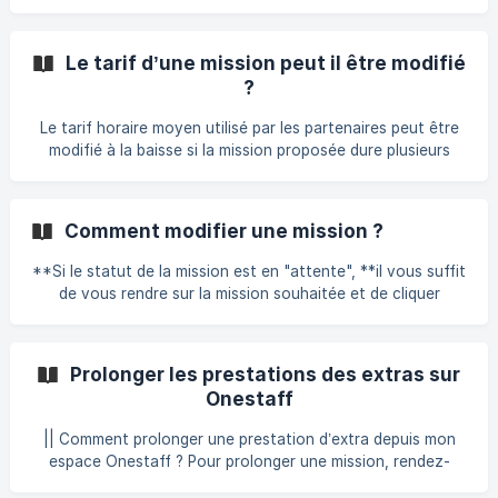
vous rendant dans l'onglet Missions et en cliquant sur le
bouton vert de la mission en question. Toute mission
confirmée ne peut être annulée sauf avec un motif justifié
Le tarif d’une mission peut il être modifié
et avec un délais prévoyance raisonnable. En effet, l'extra
?
a refusé d'autres missions pour se rendre disponible pour
vous et l'annuler n'est pas envisageable. NB : dans le futur
Le tarif horaire moyen utilisé par les partenaires peut être
modifié à la baisse si la mission proposée dure plusieurs
semaines, comme à la hausse pour attirer les profils les plus
expérimentés.
Comment modifier une mission ?
**Si le statut de la mission est en "attente", **il vous suffit
de vous rendre sur la mission souhaitée et de cliquer
bouton carré vert puis de sélectionner "Dupliquer". Le
métier, les horaires et les informations complémentaires
seront identiques, il ne vous restera plus qu’à modifier les
Prolonger les prestations des extras sur
dates et/ou horaires de la mission puis annuler la mission
Onestaff
initiale. Si le statut de la mission est "confirmée", Merci de
nous contacter par téléphone, via le chat ou par mail afin
|| Comment prolonger une prestation d’extra depuis mon
que l'on procè
espace Onestaff ? Pour prolonger une mission, rendez-
vous dans votre espace Onestaff, puis : Cliquez sur l’onglet